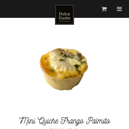
Toggle
Togg
navigation
navig
Mini Quiche Frango Palmito