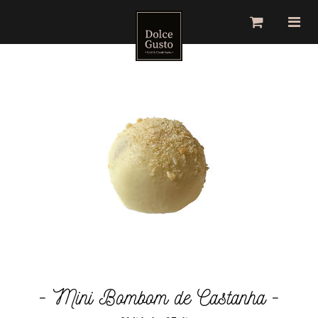
Toggle
Togg
navigation
navig
- Mini Bombom de Castanha -